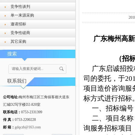
竞争性谈判
单一来源采购
20
邀请招标
竞争性磋商
广东梅州高新
其它采购
搜索
（招
广东启诚招投
司的委托，于
20
联系我们
项目造价咨询服
标方式进行招标
公司地址:
梅州市梅江区三角镇客都大道东
汇城D2写字楼D2-820室
一、招标编号
联系电话：
0753-2331399
二、项目名称
传 真：
0753-2200228
询服务招标项目
邮 箱：
gdqczb@163.com