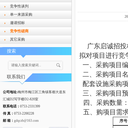
竞争性谈判
单一来源采购
2
邀请招标
竞争性磋商
其它采购
广东启诚招投
搜索
拟对项目进行竞
一、采购项目编号
二、采购项目
联系我们
配套设施采购
三、采购项目预算金
公司地址:
梅州市梅江区三角镇客都大道东
汇城D2写字楼D2-820室
四、采购数量
联系电话：
0753-2331399
五、购项目需
传 真：
0753-2200228
邮 箱：
gdqczb@163.com
序号