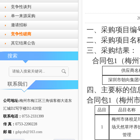
竞争性谈判
单一来源采购
邀请招标
一、采购项目编
竞争性磋商
二、采购项目名
其它结果公告
三、采购结果：
搜索
合同包1（梅州
供应商名
深圳市朝向集团
联系我们
四、主要标的信
合同包
1（梅州
公司地址:
梅州市梅江区三角镇客都大道东
汇城D2写字楼D2-820室
品目
品目名称
联系电话：
0753-2331399
梅州市体校足
传 真：
0753-2200228
1
场天然草坪养
邮 箱：
gdqczb@163.com
管理