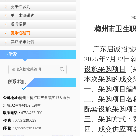
竞争性谈判
单一来源采购
2
邀请招标
梅州市卫生
竞争性磋商
其它结果公告
广东启诚招投
搜索
20
25年7月22日
设施采购项目
（
本次采购的成交
联系我们
一、采购项目编号：
二、采购项目名
公司地址:
梅州市梅江区三角镇客都大道东
汇城D2写字楼D2-820室
配套设施采购项
联系电话：
0753-2331399
三、采购方式：
传 真：
0753-2200228
四、成交供应商
邮 箱：
gdqczb@163.com